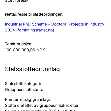
Stort foretak
s
e
a
f
m
r
l
d
s
m
h
r
n
o
a
a
e
a
Nettadresse til støtteordningen
:
u
u
d
l
r
n
l
r
s
d
e
d
k
d
a
k
Industrial PhD Scheme – Doctoral Projects in Industry
t
g
2024 (forskningsradet.no)
Totalt budsjett
:
100 000 000,00 NOK
Statsstøttegrunnlag
Statsstøttekategori
:
Gruppeunntatt støtte
Primærrettslig grunnlag
:
Støtte omfattet av gruppeunntaket etter