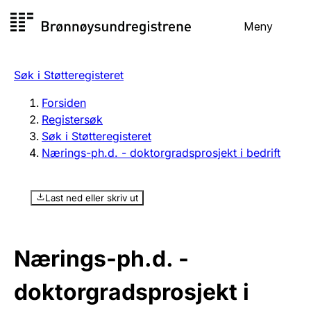
Hopp
Meny
Registersøk
til
Søk
Velg språk
innhold
Søk i Støtteregisteret
Aksjeselskap
Registrere, endre, slette
Forsiden
Registersøk
Søk i Støtteregisteret
Enkeltpersonforetak
Nærings-ph.d. - doktorgradsprosjekt i bedrift
Registrere, endre, slette
Last ned eller skriv ut
Lag og forening
Registrere, endre, slette
Nærings-ph.d. -
Flere organisasjonsformer
doktorgradsprosjekt i