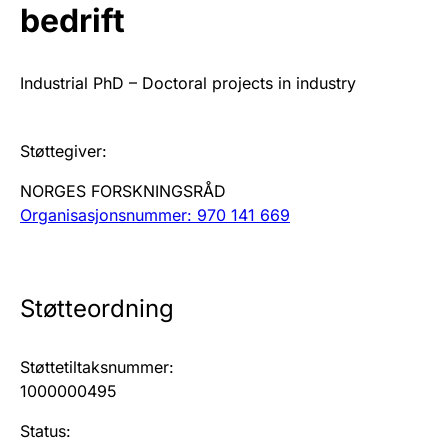
bedrift
Årsregnskap
Innsending og forsinkelsesgebyr
Industrial PhD – Doctoral projects in industry
Tinglysing
Støttegiver
:
NORGES FORSKNINGSRÅD
Jeger
Organisasjonsnummer: 970 141 669
Betaling og jegeravgiftskort
Støtteordning
Ektepaktveileder
Støttetiltaksnummer
:
Offentlig sektor
1000000495
Status
: