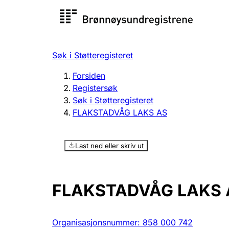
Registersøk
Aksjesel
Registrer
Søk i Støtteregisteret
Lag og forening
Flere
Forsiden
Registrere, endre, slette
organisa
Registersøk
Søk i Støtteregisteret
FLAKSTADVÅG LAKS AS
Tinglysing
Jeger
Betaling 
Last ned eller skriv ut
Offentlig sektor
Andre t
FLAKSTADVÅG LAKS 
Organisasjonsnummer
:
858 000 742