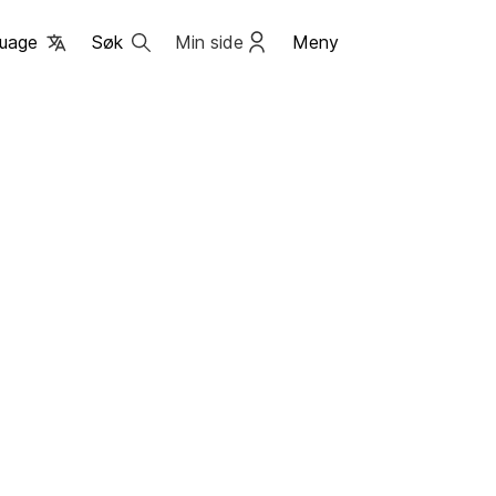
uage
Søk
Min side
Meny