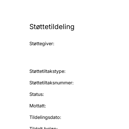
Støttetildeling
Støttegiver
:
Støttetiltakstype
:
Støttetiltaksnummer
:
Status
:
Mottatt
:
Tildelingsdato
:
Tildelt beløp
: