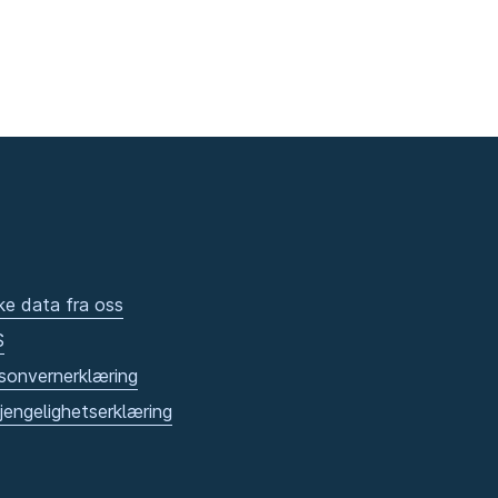
ke data fra oss
S
sonvernerklæring
gjengelighetserklæring