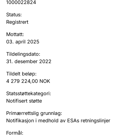
1000022824
Andre tema
Status
:
Registrert
Mottatt
:
03. april 2025
Tildelingsdato
:
31. desember 2022
Tildelt beløp
:
4 279 224,00 NOK
Statsstøttekategori
:
Notifisert støtte
Primærrettslig grunnlag
:
Notifikasjon i medhold av ESAs retningslinjer
Formål
: