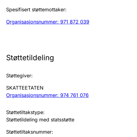
Spesifisert støttemottaker
:
Årsregnskap
Innsending og forsinkelsesgebyr
Organisasjonsnummer: 971 872 039
Tinglysing
Støttetildeling
Jeger
Betaling og jegeravgiftskort
Støttegiver
:
SKATTEETATEN
Ektepaktveileder
Organisasjonsnummer: 974 761 076
Støttetiltakstype
:
Offentlig sektor
Støttetildeling med statsstøtte
Støttetiltaksnummer
: