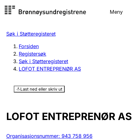
Hopp
Meny
Registersøk
til
Søk
Velg språk
innhold
Søk i Støtteregisteret
Aksjeselskap
Registrere, endre, slette
Forsiden
Registersøk
Søk i Støtteregisteret
Enkeltpersonforetak
LOFOT ENTREPRENØR AS
Registrere, endre, slette
Last ned eller skriv ut
Lag og forening
Registrere, endre, slette
LOFOT ENTREPRENØR AS
Flere organisasjonsformer
Organisasjonsnummer
:
943 758 956