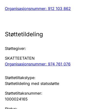
Organisasjonsnummer
:
912 103 862
Årsregnskap
Innsending og forsinkelsesgebyr
Tinglysing
Støttetildeling
Støttegiver
:
Jeger
Betaling og jegeravgiftskort
SKATTEETATEN
Organisasjonsnummer: 974 761 076
Ektepaktveileder
Støttetiltakstype
:
Støttetildeling med statsstøtte
Støttetiltaksnummer
:
Offentlig sektor
1000024165
Status
: