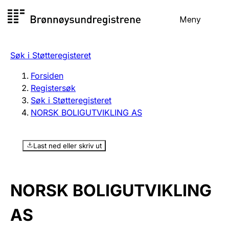
Hopp
Meny
Registersøk
til
Søk
Velg språk
innhold
Søk i Støtteregisteret
Aksjeselskap
Registrere, endre, slette
Forsiden
Registersøk
Søk i Støtteregisteret
Enkeltpersonforetak
NORSK BOLIGUTVIKLING AS
Registrere, endre, slette
Last ned eller skriv ut
Lag og forening
Registrere, endre, slette
NORSK BOLIGUTVIKLING
Flere organisasjonsformer
AS