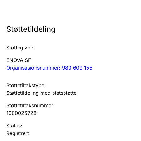
Årsregnskap
Innsending og forsinkelsesgebyr
Støttetildeling
Tinglysing
Støttegiver
:
ENOVA SF
Jeger
Organisasjonsnummer: 983 609 155
Betaling og jegeravgiftskort
Støttetiltakstype
:
Støttetildeling med statsstøtte
Ektepaktveileder
Støttetiltaksnummer
:
1000026728
Offentlig sektor
Status
:
Registrert