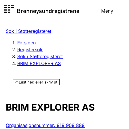
Hopp
Meny
Registersøk
til
Søk
Velg språk
innhold
Søk i Støtteregisteret
Aksjeselskap
Registrere, endre, slette
Forsiden
Registersøk
Søk i Støtteregisteret
Enkeltpersonforetak
BRIM EXPLORER AS
Registrere, endre, slette
Last ned eller skriv ut
Lag og forening
Registrere, endre, slette
BRIM EXPLORER AS
Flere organisasjonsformer
Organisasjonsnummer
:
919 909 889