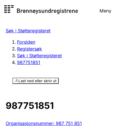
Hopp
Meny
Registersøk
til
Søk
Velg språk
innhold
Søk i Støtteregisteret
Aksjeselskap
Registrere, endre, slette
Forsiden
Registersøk
Søk i Støtteregisteret
Enkeltpersonforetak
987751851
Registrere, endre, slette
Last ned eller skriv ut
Lag og forening
Registrere, endre, slette
987751851
Flere organisasjonsformer
Organisasjonsnummer
:
987 751 851