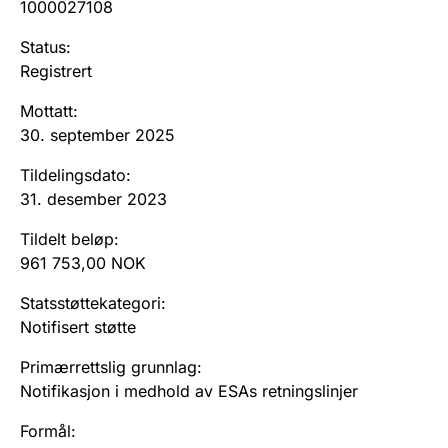
1000027108
Andre tema
Status
:
Registrert
Mottatt
:
30. september 2025
Tildelingsdato
:
31. desember 2023
Tildelt beløp
:
961 753,00 NOK
Statsstøttekategori
:
Notifisert støtte
Primærrettslig grunnlag
:
Notifikasjon i medhold av ESAs retningslinjer
Formål
: