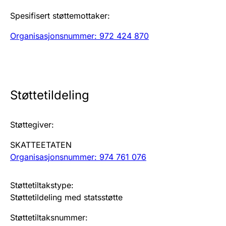
Spesifisert støttemottaker
:
Årsregnskap
Innsending og forsinkelsesgebyr
Organisasjonsnummer: 972 424 870
Tinglysing
Støttetildeling
Jeger
Betaling og jegeravgiftskort
Støttegiver
:
SKATTEETATEN
Ektepaktveileder
Organisasjonsnummer: 974 761 076
Støttetiltakstype
:
Offentlig sektor
Støttetildeling med statsstøtte
Støttetiltaksnummer
: