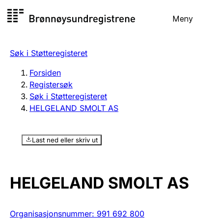
Hopp
Meny
Registersøk
til
Søk
Velg språk
innhold
Søk i Støtteregisteret
Aksjeselskap
Registrere, endre, slette
Forsiden
Registersøk
Søk i Støtteregisteret
Enkeltpersonforetak
HELGELAND SMOLT AS
Registrere, endre, slette
Last ned eller skriv ut
Lag og forening
Registrere, endre, slette
HELGELAND SMOLT AS
Flere organisasjonsformer
Organisasjonsnummer
:
991 692 800