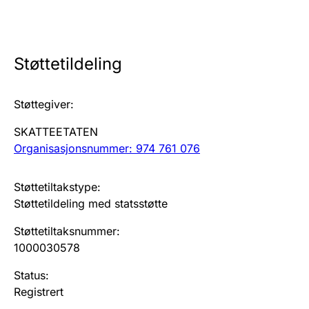
Årsregnskap
Innsending og forsinkelsesgebyr
Støttetildeling
Tinglysing
Støttegiver
:
SKATTEETATEN
Jeger
Organisasjonsnummer: 974 761 076
Betaling og jegeravgiftskort
Støttetiltakstype
:
Støttetildeling med statsstøtte
Ektepaktveileder
Støttetiltaksnummer
:
1000030578
Offentlig sektor
Status
:
Registrert