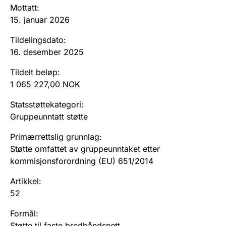
Andre tema
Mottatt
:
15. januar 2026
Tildelingsdato
:
16. desember 2025
Tildelt beløp
:
1 065 227,00 NOK
Statsstøttekategori
:
Gruppeunntatt støtte
Primærrettslig grunnlag
:
Støtte omfattet av gruppeunntaket etter
kommisjonsforordning (EU) 651/2014
Artikkel
:
52
Formål
:
Støtte til faste bredbåndsnett