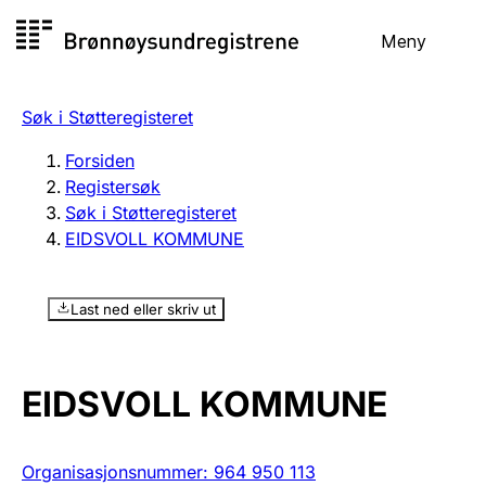
Hopp
Meny
Registersøk
til
Søk
Velg språk
innhold
Søk i Støtteregisteret
Aksjeselskap
Registrere, endre, slette
Forsiden
Registersøk
Søk i Støtteregisteret
Enkeltpersonforetak
EIDSVOLL KOMMUNE
Registrere, endre, slette
Last ned eller skriv ut
Lag og forening
Registrere, endre, slette
EIDSVOLL KOMMUNE
Flere organisasjonsformer
Organisasjonsnummer
:
964 950 113