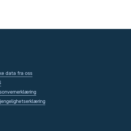
ke data fra oss
S
sonvernerklæring
gjengelighetserklæring