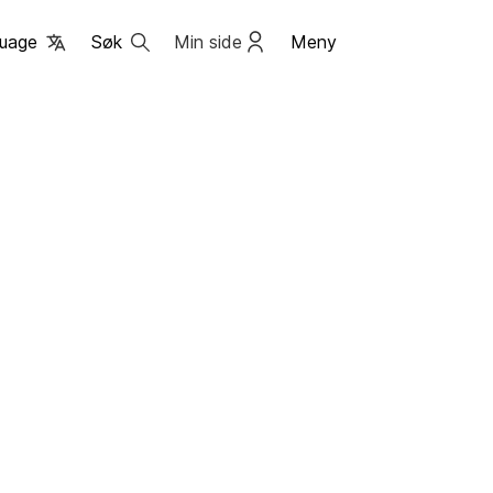
uage
Søk
Min side
Meny