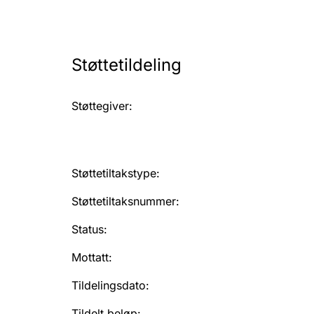
Støttetildeling
Støttegiver
:
Støttetiltakstype
:
Støttetiltaksnummer
:
Status
:
Mottatt
:
Tildelingsdato
:
Tildelt beløp
: