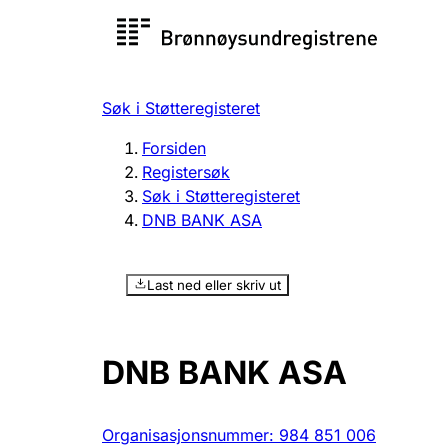
Registersøk
Aksjesel
Registrer
Søk i Støtteregisteret
Lag og forening
Flere
Forsiden
Registrere, endre, slette
organisa
Registersøk
Søk i Støtteregisteret
DNB BANK ASA
Tinglysing
Jeger
Betaling 
Last ned eller skriv ut
Offentlig sektor
Andre t
DNB BANK ASA
Organisasjonsnummer
:
984 851 006