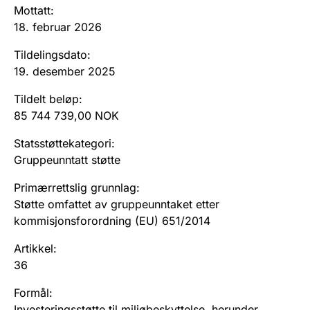
Andre tema
Mottatt
:
18. februar 2026
Tildelingsdato
:
19. desember 2025
Tildelt beløp
:
85 744 739,00 NOK
Statsstøttekategori
:
Gruppeunntatt støtte
Primærrettslig grunnlag
:
Støtte omfattet av gruppeunntaket etter
kommisjonsforordning (EU) 651/2014
Artikkel
:
36
Formål
:
Investeringsstøtte til miljøbeskyttelse, herunder