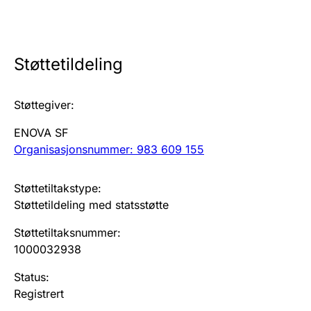
Årsregnskap
Innsending og forsinkelsesgebyr
Støttetildeling
Tinglysing
Støttegiver
:
ENOVA SF
Jeger
Organisasjonsnummer: 983 609 155
Betaling og jegeravgiftskort
Støttetiltakstype
:
Støttetildeling med statsstøtte
Ektepaktveileder
Støttetiltaksnummer
:
1000032938
Offentlig sektor
Status
:
Registrert