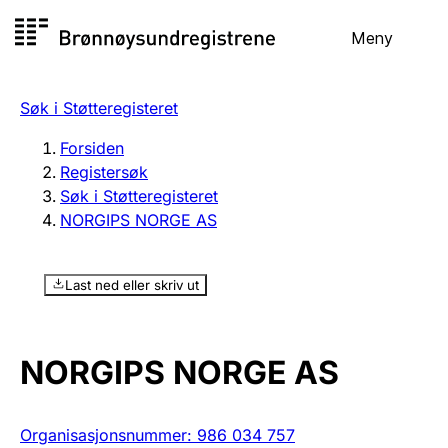
Hopp
Meny
Registersøk
til
Søk
Velg språk
innhold
Søk i Støtteregisteret
Aksjeselskap
Registrere, endre, slette
Forsiden
Registersøk
Søk i Støtteregisteret
Enkeltpersonforetak
NORGIPS NORGE AS
Registrere, endre, slette
Last ned eller skriv ut
Lag og forening
Registrere, endre, slette
NORGIPS NORGE AS
Flere organisasjonsformer
Organisasjonsnummer
:
986 034 757