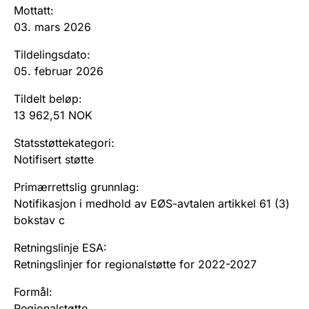
Andre tema
Mottatt
:
03. mars 2026
Tildelingsdato
:
05. februar 2026
Tildelt beløp
:
13 962,51 NOK
Statsstøttekategori
:
Notifisert støtte
Primærrettslig grunnlag
:
Notifikasjon i medhold av EØS-avtalen artikkel 61 (3)
bokstav c
Retningslinje ESA
:
Retningslinjer for regionalstøtte for 2022-2027
Formål
:
Regionalstøtte