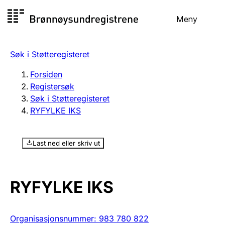
Hopp
Meny
Registersøk
til
Søk
Velg språk
innhold
Søk i Støtteregisteret
Aksjeselskap
Registrere, endre, slette
Forsiden
Registersøk
Søk i Støtteregisteret
Enkeltpersonforetak
RYFYLKE IKS
Registrere, endre, slette
Last ned eller skriv ut
Lag og forening
Registrere, endre, slette
RYFYLKE IKS
Flere organisasjonsformer
Organisasjonsnummer
:
983 780 822