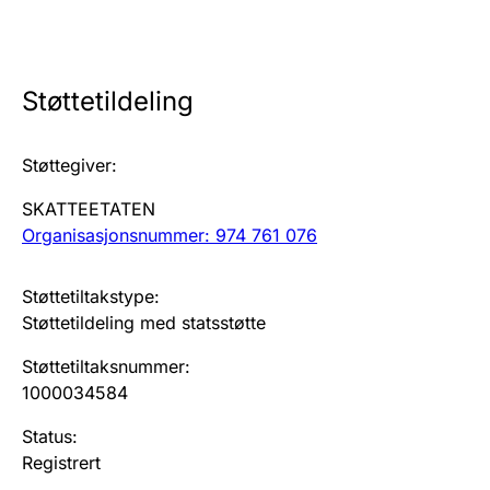
Årsregnskap
Innsending og forsinkelsesgebyr
Støttetildeling
Tinglysing
Støttegiver
:
SKATTEETATEN
Jeger
Organisasjonsnummer: 974 761 076
Betaling og jegeravgiftskort
Støttetiltakstype
:
Støttetildeling med statsstøtte
Ektepaktveileder
Støttetiltaksnummer
:
1000034584
Offentlig sektor
Status
:
Registrert