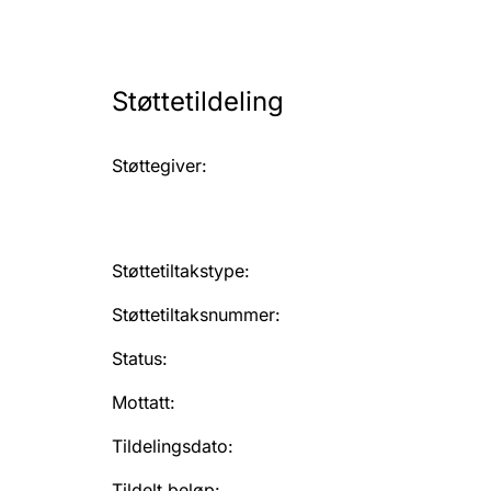
Støttetildeling
Støttegiver
:
Støttetiltakstype
:
Støttetiltaksnummer
:
Status
:
Mottatt
:
Tildelingsdato
:
Tildelt beløp
: