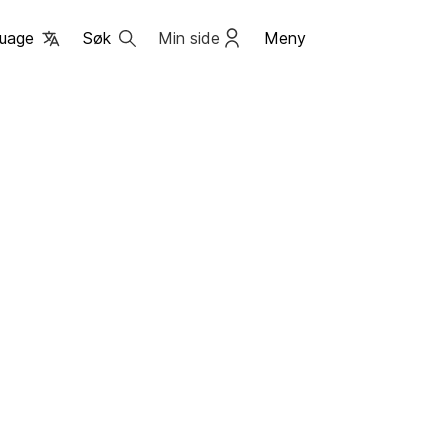
uage
Søk
Min side
Meny