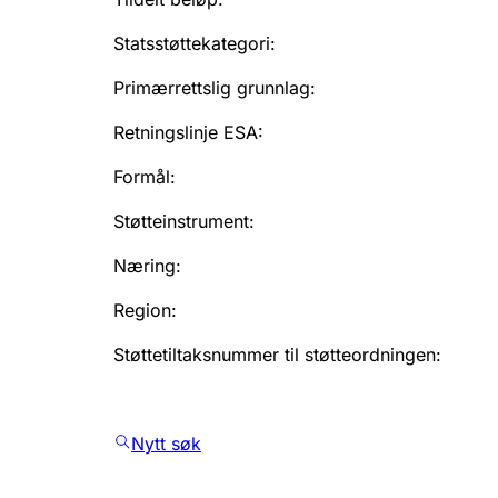
Statsstøttekategori
:
Primærrettslig grunnlag
:
Retningslinje ESA
:
Formål
:
Støtteinstrument
:
Næring
:
Region
:
Støttetiltaksnummer til støtteordningen
:
Nytt søk