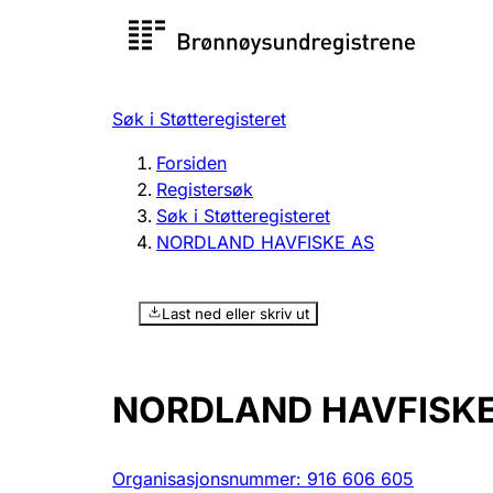
Registersøk
Aksjesel
Registrer
Søk i Støtteregisteret
Lag og forening
Flere
Forsiden
Registrere, endre, slette
organisa
Registersøk
Søk i Støtteregisteret
NORDLAND HAVFISKE AS
Tinglysing
Jeger
Betaling 
Last ned eller skriv ut
Offentlig sektor
Andre t
NORDLAND HAVFISKE
Organisasjonsnummer
:
916 606 605