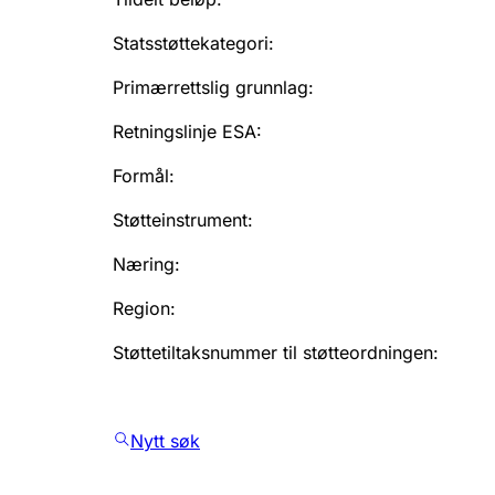
Statsstøttekategori
:
Primærrettslig grunnlag
:
Retningslinje ESA
:
Formål
:
Støtteinstrument
:
Næring
:
Region
:
Støttetiltaksnummer til støtteordningen
:
Nytt søk