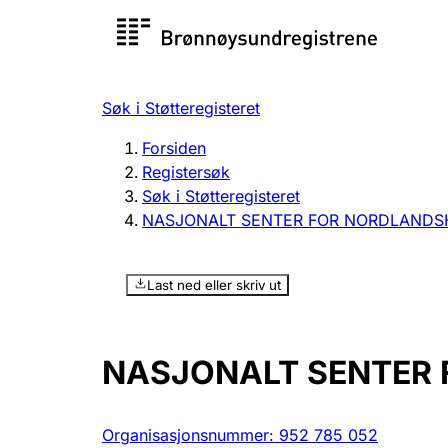
Registersøk
Aksjesel
Registrer
Søk i Støtteregisteret
Lag og forening
Flere
Forsiden
Registrere, endre, slette
organisa
Registersøk
Søk i Støtteregisteret
NASJONALT SENTER FOR NORDLANDS
Tinglysing
Jeger
Betaling 
Last ned eller skriv ut
Offentlig sektor
Andre t
NASJONALT SENTER 
Organisasjonsnummer
:
952 785 052