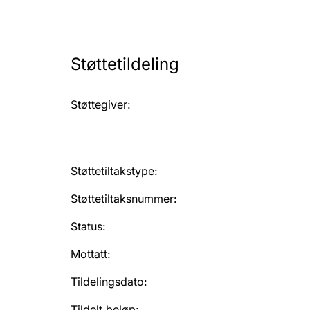
Støttetildeling
Støttegiver
:
Støttetiltakstype
:
Støttetiltaksnummer
:
Status
:
Mottatt
:
Tildelingsdato
:
Tildelt beløp
: