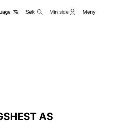
uage
Søk
Min side
Meny
GSHEST AS