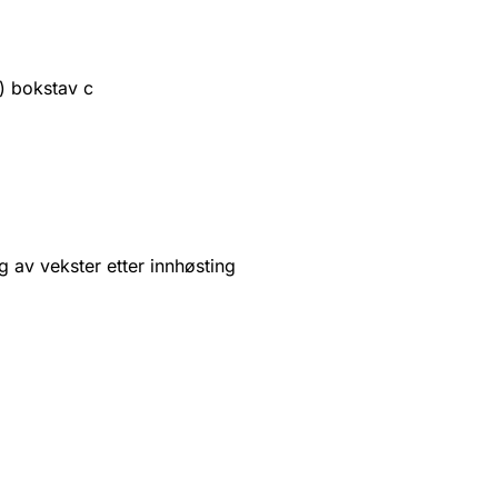
3) bokstav c
g av vekster etter innhøsting