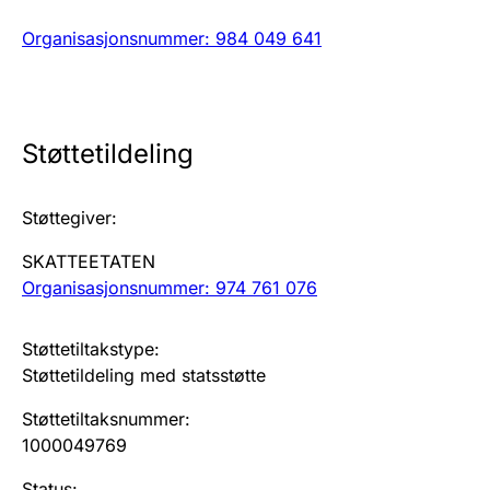
Organisasjonsnummer
:
984 049 641
Årsregnskap
Innsending og forsinkelsesgebyr
Tinglysing
Støttetildeling
Støttegiver
:
Jeger
Betaling og jegeravgiftskort
SKATTEETATEN
Organisasjonsnummer: 974 761 076
Ektepaktveileder
Støttetiltakstype
:
Støttetildeling med statsstøtte
Støttetiltaksnummer
:
Offentlig sektor
1000049769
Status
: