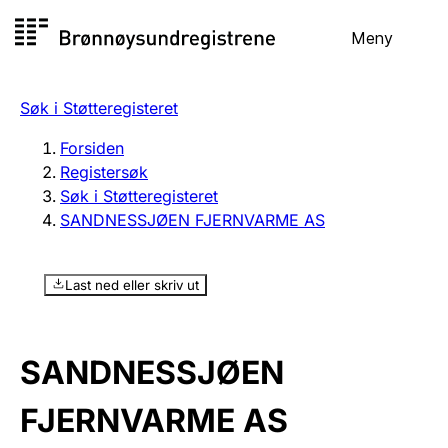
Hopp
Meny
Registersøk
til
Søk
Velg språk
innhold
Søk i Støtteregisteret
Aksjeselskap
Registrere, endre, slette
Forsiden
Registersøk
Søk i Støtteregisteret
Enkeltpersonforetak
SANDNESSJØEN FJERNVARME AS
Registrere, endre, slette
Last ned eller skriv ut
Lag og forening
Registrere, endre, slette
SANDNESSJØEN
Flere organisasjonsformer
FJERNVARME AS