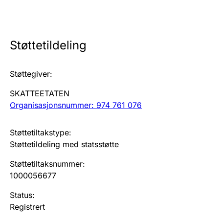
Årsregnskap
Innsending og forsinkelsesgebyr
Støttetildeling
Tinglysing
Støttegiver
:
SKATTEETATEN
Jeger
Organisasjonsnummer: 974 761 076
Betaling og jegeravgiftskort
Støttetiltakstype
:
Støttetildeling med statsstøtte
Ektepaktveileder
Støttetiltaksnummer
:
1000056677
Offentlig sektor
Status
:
Registrert