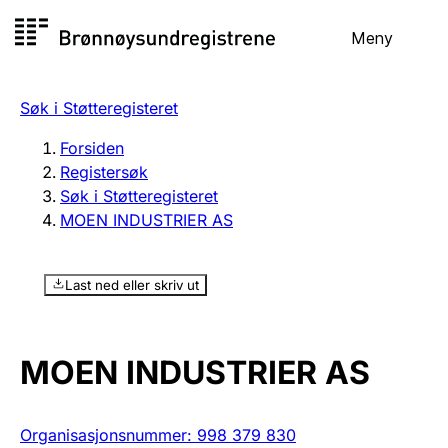
Hopp
Meny
Registersøk
til
Søk
Velg språk
innhold
Søk i Støtteregisteret
Aksjeselskap
Registrere, endre, slette
Forsiden
Registersøk
Søk i Støtteregisteret
Enkeltpersonforetak
MOEN INDUSTRIER AS
Registrere, endre, slette
Last ned eller skriv ut
Lag og forening
Registrere, endre, slette
MOEN INDUSTRIER AS
Flere organisasjonsformer
Organisasjonsnummer
:
998 379 830