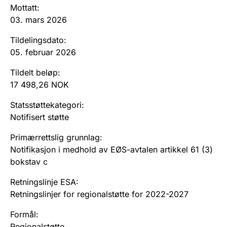
Andre tema
Mottatt
:
03. mars 2026
Tildelingsdato
:
05. februar 2026
Tildelt beløp
:
17 498,26 NOK
Statsstøttekategori
:
Notifisert støtte
Primærrettslig grunnlag
:
Notifikasjon i medhold av EØS-avtalen artikkel 61 (3)
bokstav c
Retningslinje ESA
:
Retningslinjer for regionalstøtte for 2022-2027
Formål
:
Regionalstøtte