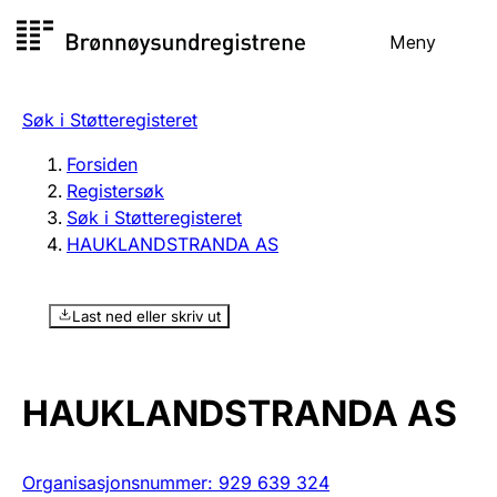
Hopp
Meny
Registersøk
til
Søk
Velg språk
innhold
Søk i Støtteregisteret
Aksjeselskap
Registrere, endre, slette
Forsiden
Registersøk
Søk i Støtteregisteret
Enkeltpersonforetak
HAUKLANDSTRANDA AS
Registrere, endre, slette
Last ned eller skriv ut
Lag og forening
Registrere, endre, slette
HAUKLANDSTRANDA AS
Flere organisasjonsformer
Organisasjonsnummer
:
929 639 324