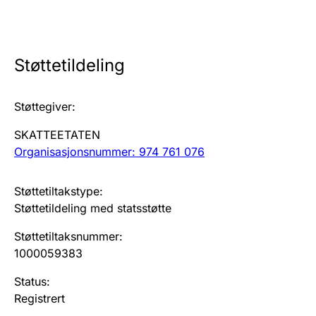
Årsregnskap
Innsending og forsinkelsesgebyr
Støttetildeling
Tinglysing
Støttegiver
:
SKATTEETATEN
Jeger
Organisasjonsnummer: 974 761 076
Betaling og jegeravgiftskort
Støttetiltakstype
:
Støttetildeling med statsstøtte
Ektepaktveileder
Støttetiltaksnummer
:
1000059383
Offentlig sektor
Status
:
Registrert