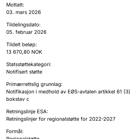
Andre tema
Mottatt
:
03. mars 2026
Tildelingsdato
:
05. februar 2026
Tildelt beløp
:
13 670,80 NOK
Statsstøttekategori
:
Notifisert støtte
Primærrettslig grunnlag
:
Notifikasjon i medhold av EØS-avtalen artikkel 61 (3)
bokstav c
Retningslinje ESA
:
Retningslinjer for regionalstøtte for 2022-2027
Formål
:
Regionalstøtte