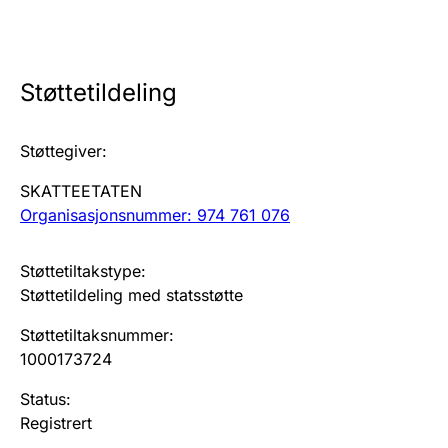
Årsregnskap
Innsending og forsinkelsesgebyr
Støttetildeling
Tinglysing
Støttegiver
:
SKATTEETATEN
Jeger
Organisasjonsnummer: 974 761 076
Betaling og jegeravgiftskort
Støttetiltakstype
:
Støttetildeling med statsstøtte
Ektepaktveileder
Støttetiltaksnummer
:
1000173724
Offentlig sektor
Status
:
Registrert