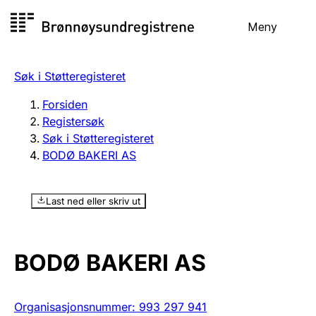
Hopp
Meny
Registersøk
til
Søk
Velg språk
innhold
Søk i Støtteregisteret
Aksjeselskap
Registrere, endre, slette
Forsiden
Registersøk
Søk i Støtteregisteret
Enkeltpersonforetak
BODØ BAKERI AS
Registrere, endre, slette
Last ned eller skriv ut
Lag og forening
Registrere, endre, slette
BODØ BAKERI AS
Flere organisasjonsformer
Organisasjonsnummer
:
993 297 941