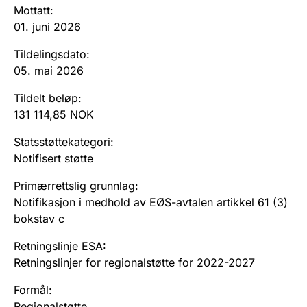
Andre tema
Mottatt
:
01. juni 2026
Tildelingsdato
:
05. mai 2026
Tildelt beløp
:
131 114,85 NOK
Statsstøttekategori
:
Notifisert støtte
Primærrettslig grunnlag
:
Notifikasjon i medhold av EØS-avtalen artikkel 61 (3)
bokstav c
Retningslinje ESA
:
Retningslinjer for regionalstøtte for 2022-2027
Formål
:
Regionalstøtte