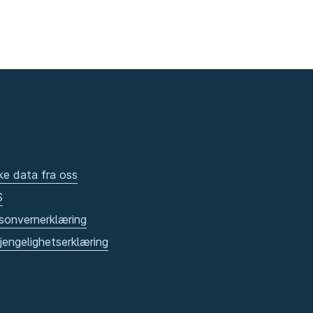
ke data fra oss
S
sonvernerklæring
gjengelighetserklæring