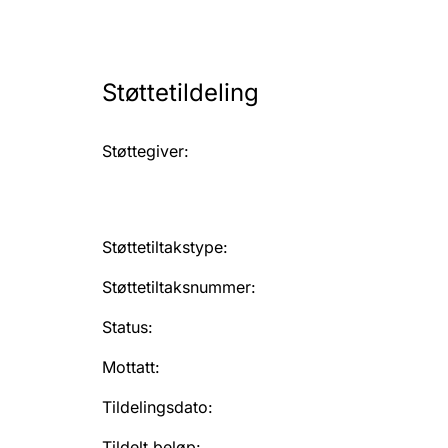
Støttetildeling
Støttegiver
:
Støttetiltakstype
:
Støttetiltaksnummer
:
Status
:
Mottatt
:
Tildelingsdato
:
Tildelt beløp
: