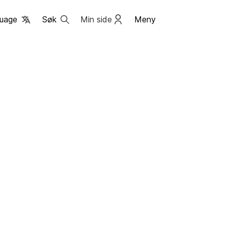
uage
Søk
Min side
Meny