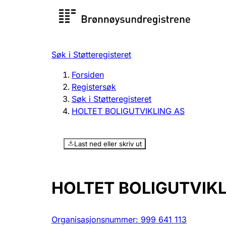
Registersøk
Aksjesel
Registrer
Søk i Støtteregisteret
Lag og forening
Flere
Forsiden
Registrere, endre, slette
organisa
Registersøk
Søk i Støtteregisteret
HOLTET BOLIGUTVIKLING AS
Tinglysing
Jeger
Betaling 
Last ned eller skriv ut
Offentlig sektor
Andre t
HOLTET BOLIGUTVIKL
Organisasjonsnummer
:
999 641 113