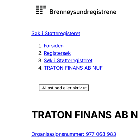
Registersøk
Aksjesel
Registrer
Søk i Støtteregisteret
Lag og forening
Flere
Forsiden
Registrere, endre, slette
organisa
Registersøk
Søk i Støtteregisteret
TRATON FINANS AB NUF
Tinglysing
Jeger
Betaling 
Last ned eller skriv ut
Offentlig sektor
Andre t
TRATON FINANS AB 
Organisasjonsnummer
:
977 068 983