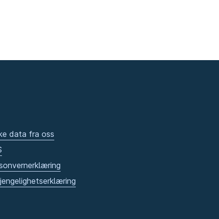
ke data fra oss
S
sonvernerklæring
gjengelighetserklæring