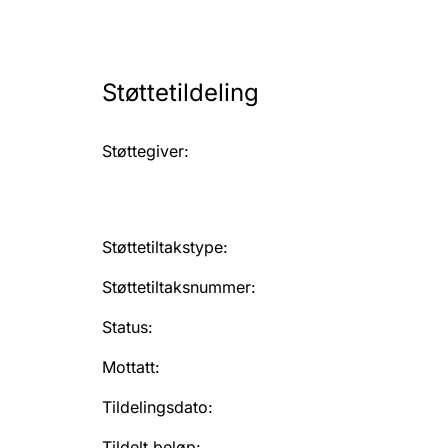
Støttetildeling
Støttegiver
:
Støttetiltakstype
:
Støttetiltaksnummer
:
Status
:
Mottatt
:
Tildelingsdato
:
Tildelt beløp
: