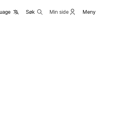
uage
Søk
Min side
Meny