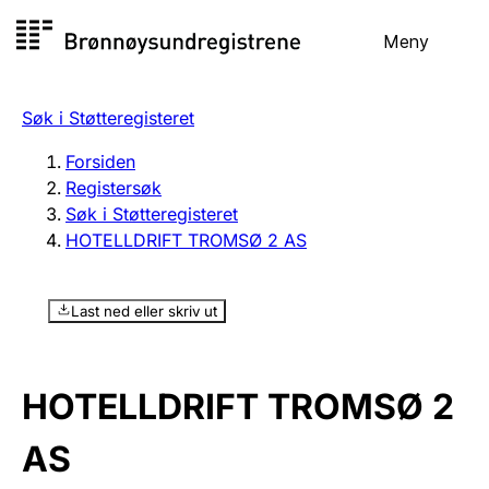
Hopp
Meny
Registersøk
til
Søk
Velg språk
innhold
Søk i Støtteregisteret
Aksjeselskap
Registrere, endre, slette
Forsiden
Registersøk
Søk i Støtteregisteret
Enkeltpersonforetak
HOTELLDRIFT TROMSØ 2 AS
Registrere, endre, slette
Last ned eller skriv ut
Lag og forening
Registrere, endre, slette
HOTELLDRIFT TROMSØ 2
Flere organisasjonsformer
AS