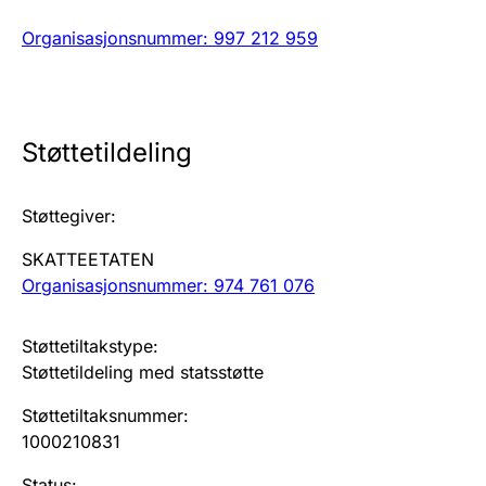
Organisasjonsnummer
:
997 212 959
Årsregnskap
Innsending og forsinkelsesgebyr
Tinglysing
Støttetildeling
Støttegiver
:
Jeger
Betaling og jegeravgiftskort
SKATTEETATEN
Organisasjonsnummer: 974 761 076
Ektepaktveileder
Støttetiltakstype
:
Støttetildeling med statsstøtte
Støttetiltaksnummer
:
Offentlig sektor
1000210831
Status
: