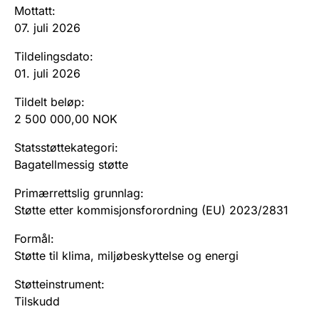
Andre tema
Mottatt
:
07. juli 2026
Tildelingsdato
:
01. juli 2026
Tildelt beløp
:
2 500 000,00 NOK
Statsstøttekategori
:
Bagatellmessig støtte
Primærrettslig grunnlag
:
Støtte etter kommisjonsforordning (EU) 2023/2831
Formål
:
Støtte til klima, miljøbeskyttelse og energi
Støtteinstrument
:
Tilskudd