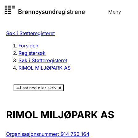
Hopp
Meny
Registersøk
til
Søk
Velg språk
innhold
Søk i Støtteregisteret
Aksjeselskap
Registrere, endre, slette
Forsiden
Registersøk
Søk i Støtteregisteret
Enkeltpersonforetak
RIMOL MILJØPARK AS
Registrere, endre, slette
Last ned eller skriv ut
Lag og forening
Registrere, endre, slette
RIMOL MILJØPARK AS
Flere organisasjonsformer
Organisasjonsnummer
:
914 750 164