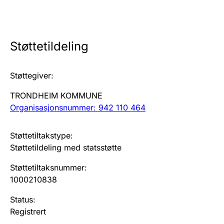
Årsregnskap
Innsending og forsinkelsesgebyr
Støttetildeling
Tinglysing
Støttegiver
:
TRONDHEIM KOMMUNE
Jeger
Organisasjonsnummer: 942 110 464
Betaling og jegeravgiftskort
Støttetiltakstype
:
Støttetildeling med statsstøtte
Ektepaktveileder
Støttetiltaksnummer
:
1000210838
Offentlig sektor
Status
:
Registrert